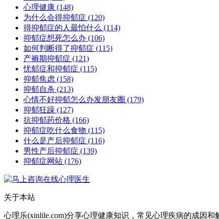
心理健康
(148)
为什么会得抑郁症
(120)
得抑郁症的人最怕什么
(114)
抑郁症想死怎么办
(106)
如何判断得了抑郁症
(115)
产褥期抑郁症
(121)
忧郁症和抑郁症
(115)
抑郁焦虑
(158)
抑郁自杀
(213)
心情不好抑郁怎么办发朋友圈
(179)
抑郁狂躁
(127)
抗抑郁药价格
(166)
抑郁症吃什么食物
(115)
什么是产后抑郁症
(116)
男性产后抑郁症
(139)
抑郁症网站
(176)
关于本站
心理乐(xinlile.com)分享心理健康知识，常见心理疾病的