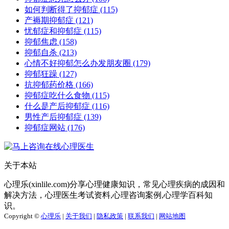
如何判断得了抑郁症
(115)
产褥期抑郁症
(121)
忧郁症和抑郁症
(115)
抑郁焦虑
(158)
抑郁自杀
(213)
心情不好抑郁怎么办发朋友圈
(179)
抑郁狂躁
(127)
抗抑郁药价格
(166)
抑郁症吃什么食物
(115)
什么是产后抑郁症
(116)
男性产后抑郁症
(139)
抑郁症网站
(176)
关于本站
心理乐(xinlile.com)分享心理健康知识，常见心理疾病的成因和
解决方法，心理医生考试资料,心理咨询案例,心理学百科知
识。
Copyright ©
心理乐
|
关于我们
|
隐私政策
|
联系我们
|
网站地图