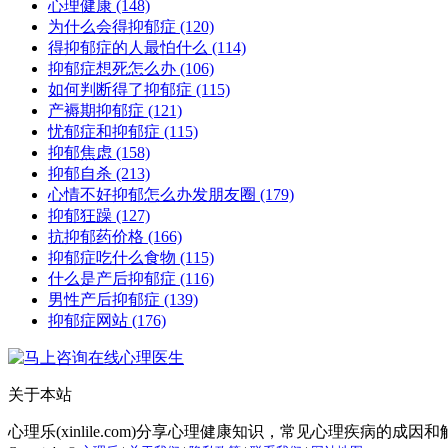
心理健康
(148)
为什么会得抑郁症
(120)
得抑郁症的人最怕什么
(114)
抑郁症想死怎么办
(106)
如何判断得了抑郁症
(115)
产褥期抑郁症
(121)
忧郁症和抑郁症
(115)
抑郁焦虑
(158)
抑郁自杀
(213)
心情不好抑郁怎么办发朋友圈
(179)
抑郁狂躁
(127)
抗抑郁药价格
(166)
抑郁症吃什么食物
(115)
什么是产后抑郁症
(116)
男性产后抑郁症
(139)
抑郁症网站
(176)
关于本站
心理乐(xinlile.com)分享心理健康知识，常见心理疾病的