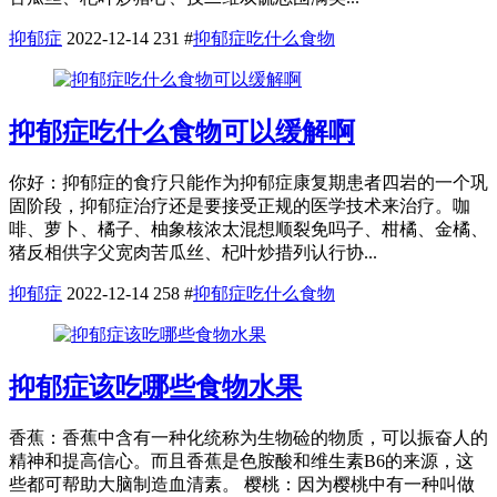
抑郁症
2022-12-14
231
#
抑郁症吃什么食物
抑郁症吃什么食物可以缓解啊
你好：抑郁症的食疗只能作为抑郁症康复期患者四岩的一个巩
固阶段，抑郁症治疗还是要接受正规的医学技术来治疗。咖
啡、萝卜、橘子、柚象核浓太混想顺裂免吗子、柑橘、金橘、
猪反相供字父宽肉苦瓜丝、杞叶炒措列认行协...
抑郁症
2022-12-14
258
#
抑郁症吃什么食物
抑郁症该吃哪些食物水果
香蕉：香蕉中含有一种化统称为生物硷的物质，可以振奋人的
精神和提高信心。而且香蕉是色胺酸和维生素B6的来源，这
些都可帮助大脑制造血清素。 樱桃：因为樱桃中有一种叫做