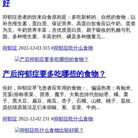
好
抑郁症患者的饮来自食原则是：多吃新鲜的、自然的食物，以
补充维生素，蛋白质、保证营养。高蛋白饮食应以牛奶、蛋类
为主。牛奶营养丰富，含优质蛋白质、易于吸收的乳糖与乳
脂、多种维生素、丰富的钙、磷及多种微量元...
抑郁症
2022-12-03
315
#
抑郁症吃什么食物
产后抑郁症要多吃哪些的食物？
你好，抑郁症早飞患者应常用的食物：、偏温热类：有籼米、
芫荽(俗称香菜 、茴香、魔芋、大氧也掉代创始枣、橘、栗
子、黑大豆、扁豆、南瓜、杏子、石榴、山楂、桃子、荔枝、
选抗续原装法足们末胡椒、葱、韭菜、牛肉...
抑郁症
2022-12-02
231
#
抑郁症吃什么食物