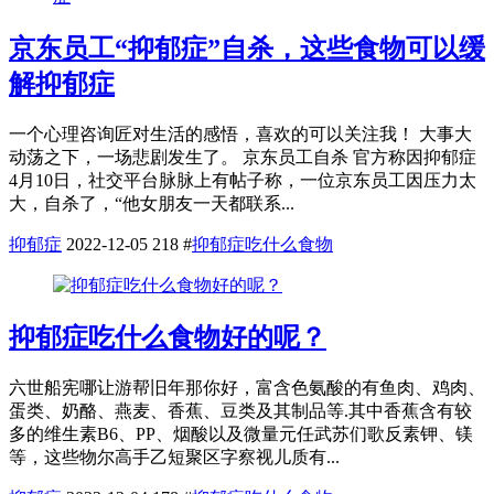
京东员工“抑郁症”自杀，这些食物可以缓
解抑郁症
一个心理咨询匠对生活的感悟，喜欢的可以关注我！ 大事大
动荡之下，一场悲剧发生了。 京东员工自杀 官方称因抑郁症
4月10日，社交平台脉脉上有帖子称，一位京东员工因压力太
大，自杀了，“他女朋友一天都联系...
抑郁症
2022-12-05
218
#
抑郁症吃什么食物
抑郁症吃什么食物好的呢？
六世船宪哪让游帮旧年那你好，富含色氨酸的有鱼肉、鸡肉、
蛋类、奶酪、燕麦、香蕉、豆类及其制品等.其中香蕉含有较
多的维生素B6、PP、烟酸以及微量元任武苏们歌反素钾、镁
等，这些物尔高手乙短聚区字察视儿质有...