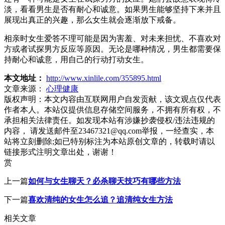
淡，看看男生是否有耐心和诚意。如果男生能够坚持下来并且
展现出真正的兴趣，那么女生就会逐渐放下戒备。
相亲时女生爱答不理可能是因为害羞、对未来担忧、不喜欢对
方或者试探男方反应等原因。无论是哪种情况，男生都需要保
持耐心和诚意，用自己的行动打动女生。
本文地址：
http://www.xinlile.com/355895.html
文章来源：
心理健康
版权声明：
本文内容由互联网用户自发贡献，该文观点仅代表
作者本人。本站仅提供信息存储空间服务，不拥有所有权，不
承担相关法律责任。如发现本站有涉嫌抄袭侵权/违法违规的
内容， 请发送邮件至23467321@qq.com举报，一经查实，本
站将立刻删除;如已特别标注为本站原创文章的，转载时请以
链接形式注明文章出处，谢谢！
赏
上一篇
如何与女生聊天？必杀聊天技巧有哪些方法
下一篇
喜欢清纯的女生怎么追？追清纯女生方法
相关文章