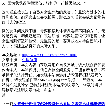
5. “因为我觉得你很漂亮，想和你一起拍照留念。”
这句话直接表达了自己对女生外貌的欣赏，并且没有过多的掩
饰和虚伪。如果女生也喜欢拍照，那么这句话就会成为记录美
好时光的纪念。
回答女生问找我干嘛，需要根据具体情况选择不同的方式。无
论是赞美、调侃还是直白表达好感，都要注意语气和态度，让
女生感到舒适和愉悦。最重要的是，要真诚地对待自己和对
方，才能建立起良好的人际关系。
本文地址：
http://www.xinlile.com/356071.html
文章来源：
心理健康
版权声明：
本文内容由互联网用户自发贡献，该文观点仅代表
作者本人。本站仅提供信息存储空间服务，不拥有所有权，不
承担相关法律责任。如发现本站有涉嫌抄袭侵权/违法违规的
内容， 请发送邮件至23467321@qq.com举报，一经查实，本
站将立刻删除;如已特别标注为本站原创文章的，转载时请以
链接形式注明文章出处，谢谢！
赏
上一篇
女孩开始热情突然冷淡是什么原因？该怎么让她重燃热