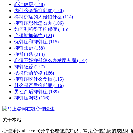
心理健康
(148)
为什么会得抑郁症
(120)
得抑郁症的人最怕什么
(114)
抑郁症想死怎么办
(106)
如何判断得了抑郁症
(115)
产褥期抑郁症
(121)
忧郁症和抑郁症
(115)
抑郁焦虑
(158)
抑郁自杀
(213)
心情不好抑郁怎么办发朋友圈
(179)
抑郁狂躁
(127)
抗抑郁药价格
(166)
抑郁症吃什么食物
(115)
什么是产后抑郁症
(116)
男性产后抑郁症
(139)
抑郁症网站
(176)
关于本站
心理乐(xinlile.com)分享心理健康知识，常见心理疾病的