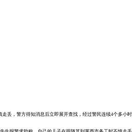
慎走丢，警方得知消息后立即展开查找，经过警民连续4个多小
所接到王先生报警求助称，自己的儿子在跟随其到莱西市务工时不慎走