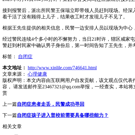
接到报警后，派出所民警王保瑞立即带领人员赶到现场。经深
着干活了没有顾得上儿子，结果收工时才发现儿子不见了。
根据王先生提供的相关信息，民警一边安排人员以现场为中心
经过警民连续4个多小时的不懈努力，当日21时许，辖区咸家
警赶到村民家中确认男子身份后，第一时间告知了王先生，并
标签：
自闭症
本文地址：
http://www.xinlile.com/746641.html
文章来源：
心理健康
版权声明：
本文内容由互联网用户自发贡献，该文观点仅代表
容， 请发送邮件至23467321@qq.com举报，一经查实
赏
上一篇
自闭症患者走丢，民警成功寻回
下一篇
自闭症孩子进入普校前需要具备哪些能力？
相关文章