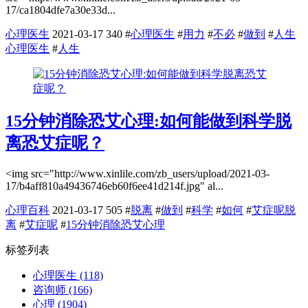
17/ca1804dfe7a30e33d...
心理医生
2021-03-17
340
#
心理医生
#
用力
#
不必
#
做到
#
人生
心理医生
#
人生
15分钟消除恐艾心理:如何能做到科学脱
离恐艾症呢？
˂img src="http://www.xinlile.com/zb_users/upload/2021-03-
17/b4aff810a49436746eb60f6ee41d214f.jpg" al...
心理百科
2021-03-17
505
#
脱离
#
做到
#
科学
#
如何
#
艾症呢脱
离
#
艾症呢
#
15分钟消除恐艾心理
标签列表
心理医生
(118)
咨询师
(166)
心理
(1904)