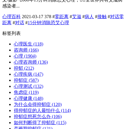
感染者...
心理百科
2021-03-17
378
#
零距离
#
艾滋
#
病人
#
接触
#
对话零
距离
#
对话
#
15分钟消除恐艾心理
标签列表
心理医生
(118)
咨询师
(166)
心理
(1904)
心理咨询师
(136)
抑郁
(212)
心理疾病
(147)
抑郁症
(587)
心理测试
(132)
焦虑症
(119)
心理健康
(148)
为什么会得抑郁症
(120)
得抑郁症的人最怕什么
(114)
抑郁症想死怎么办
(106)
如何判断得了抑郁症
(115)
产褥期抑郁症
(121)