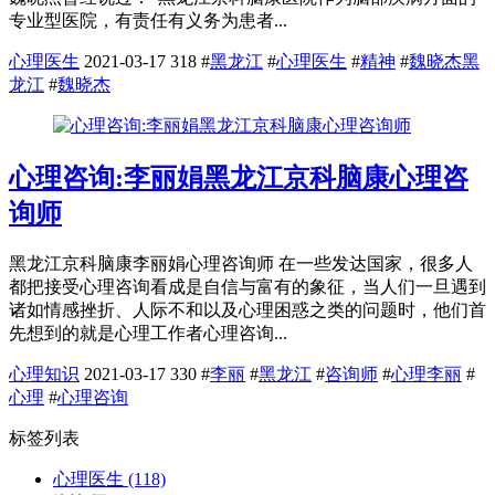
专业型医院，有责任有义务为患者...
心理医生
2021-03-17
318
#
黑龙江
#
心理医生
#
精神
#
魏晓杰黑
龙江
#
魏晓杰
心理咨询:李丽娟黑龙江京科脑康心理咨
询师
黑龙江京科脑康李丽娟心理咨询师 在一些发达国家，很多人
都把接受心理咨询看成是自信与富有的象征，当人们一旦遇到
诸如情感挫折、人际不和以及心理困惑之类的问题时，他们首
先想到的就是心理工作者心理咨询...
心理知识
2021-03-17
330
#
李丽
#
黑龙江
#
咨询师
#
心理李丽
#
心理
#
心理咨询
标签列表
心理医生
(118)