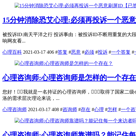
15分钟消除恐艾心理:必须再投诉一个恶意
被投诉ID:南天平洋之行 投诉事由：被投诉ID不断用重复的大
响网友看...
心理百科
2021-03-17
406
#
答复
#
恶意
#
必须
#
投诉
#
一个答复
#
心理咨询师:心理咨询师是怎样的一个存
您好！我就是一名持证的心理咨询师，取得了国家二级
洛的需求层次理论来说，...
心理咨询师
2021-03-17
408
#
咨询师
#
存在
#
心理
#
怎样
#
一个咨
心理咨询师:心理咨询师靠谱吗？能记住