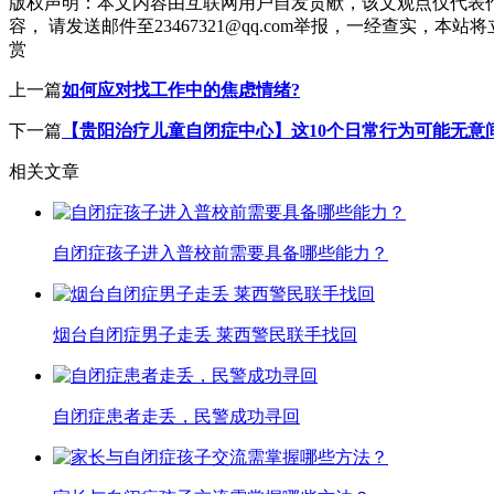
版权声明：
本文内容由互联网用户自发贡献，该文观点仅代表
容， 请发送邮件至23467321@qq.com举报，一经查实
赏
上一篇
如何应对找工作中的焦虑情绪?
下一篇
【贵阳治疗儿童自闭症中心】这10个日常行为可能无意
相关文章
自闭症孩子进入普校前需要具备哪些能力？
烟台自闭症男子走丢 莱西警民联手找回
自闭症患者走丢，民警成功寻回