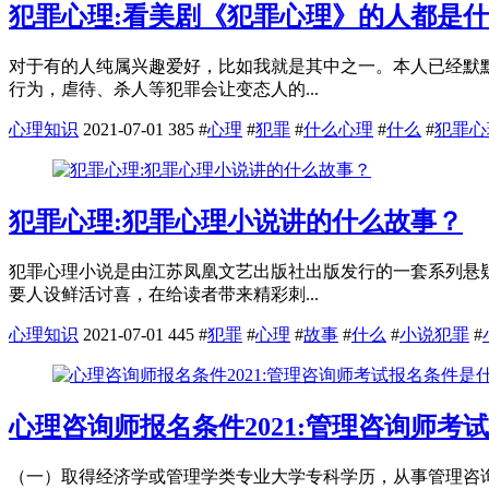
犯罪心理:看美剧《犯罪心理》的人都是
对于有的人纯属兴趣爱好，比如我就是其中之一。本人已经默
行为，虐待、杀人等犯罪会让变态人的...
心理知识
2021-07-01
385
#
心理
#
犯罪
#
什么心理
#
什么
#
犯罪心
犯罪心理:犯罪心理小说讲的什么故事？
犯罪心理小说是由江苏凤凰文艺出版社出版发行的一套系列悬
要人设鲜活讨喜，在给读者带来精彩刺...
心理知识
2021-07-01
445
#
犯罪
#
心理
#
故事
#
什么
#
小说犯罪
#
心理咨询师报名条件2021:管理咨询师考
（一）取得经济学或管理学类专业大学专科学历，从事管理咨询